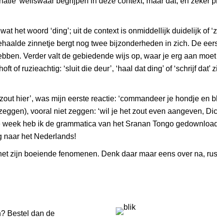
atie’ weliswaar begrijpen in deze context, maar dat, en zeker pr
t het woord ‘ding’; uit de context is onmiddellijk duidelijk of ‘
ehaalde zinnetje bergt nog twee bijzonderheden in zich. De eerst
bben. Verder valt de gebiedende wijs op, waar je erg aan moe
ft of ruzieachtig: ‘sluit die deur’, ‘haal dat ding’ of ‘schrijf dat
 zout hier’, was mijn eerste reactie: ‘commandeer je hondje en bl
gen), vooral niet zeggen: ‘wil je het zout even aangeven, Dick
rige week heb ik de grammatica van het Sranan Tongo gedownloa
ng naar het Nederlands!
, het zijn boeiende fenomenen. Denk daar maar eens over na, r
n? Bestel dan de