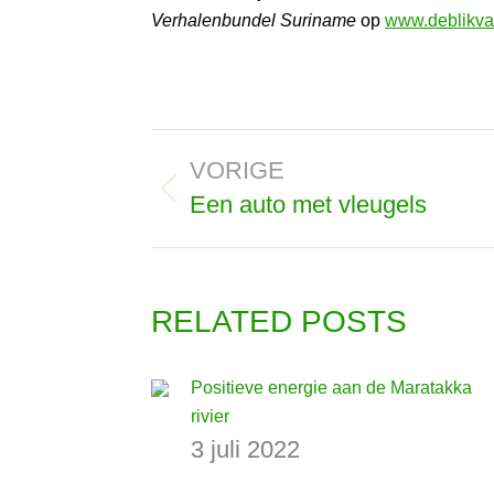
Verhalenbundel Suriname
op
www.deblikva
Bericht
VORIGE
navigatie
Een auto met vleugels
Vorig
bericht
RELATED POSTS
Positieve energie aan de Maratakka
rivier
3 juli 2022