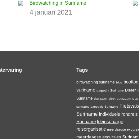
Birdwatching in Suriname
4 januari 2021
tervaring
Tags
boottoc
birdwatching suriname
blog
suriname
Dieren i
dagtocht Suriname
Suriname
duurzaam reize
duurzaam reizen
Fietsvak
suriname
expeditie Suriname
Suriname
individuele rondreis
Suriname
kleinschalige
reisorganisatie
meerdaagse excursi
meerdaagse excursies Surinam