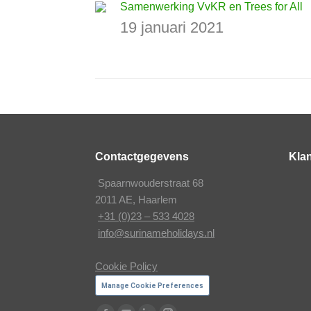
Samenwerking VvKR en Trees for All
19 januari 2021
Contactgegevens
Klan
Spaarnwouderstraat 68
2011 AE, Haarlem
+31 (0)23 – 533 4028
info@surinameholidays.nl
Cookie Policy
Manage Cookie Preferences
Vind ons op: