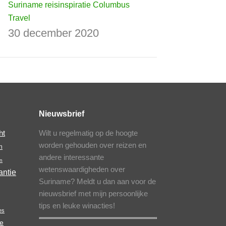
Suriname reisinspiratie Columbus
Travel
30 december 2020
Nieuwsbrief
Wilt u regelmatig op de hoogte
ht
worden gehouden over reizen en
n
andere interessante
n
wetenswaardigheden over
antie
Suriname? Meldt u dan aan voor de
nieuwsbrief met mijn persoonlijke
tips en leuke winacties!
es
e