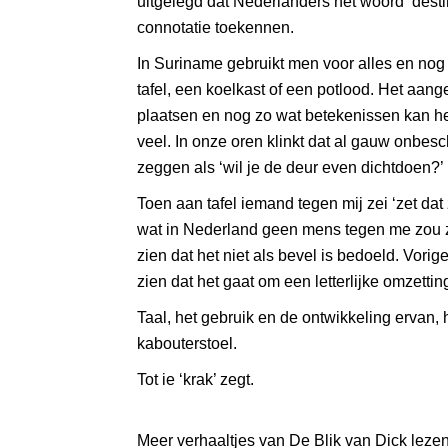
uitgelegd dat Nederlanders het woord ‘destin
connotatie toekennen.
In Suriname gebruikt men voor alles en nog wa
tafel, een koelkast of een potlood. Het aang
plaatsen en nog zo wat betekenissen kan he
veel. In onze oren klinkt dat al gauw onbescho
zeggen als ‘wil je de deur even dichtdoen?’
Toen aan tafel iemand tegen mij zei ‘zet dat
wat in Nederland geen mens tegen me zou zeg
zien dat het niet als bevel is bedoeld. Vo
zien dat het gaat om een letterlijke omzetti
Taal, het gebruik en de ontwikkeling ervan
kabouterstoel.
Tot ie ‘krak’ zegt.
Meer verhaaltjes van De Blik van Dick leze