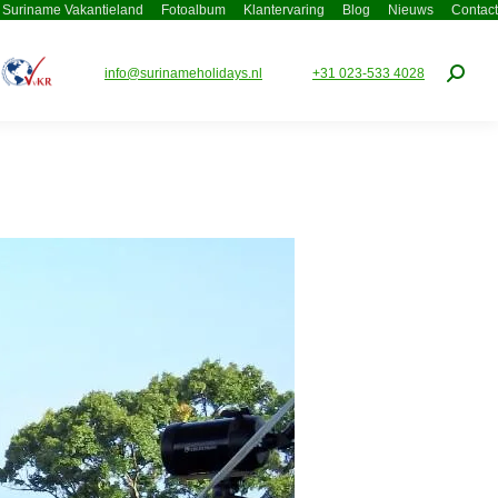
Suriname Vakantieland
Fotoalbum
Klantervaring
Blog
Nieuws
Contact
info@surinameholidays.nl
+31 023-533 4028
Zoeke