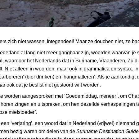
ers zich niet wassen. Integendeel! Maar ze douchen niet, ze ba
Nederland al lang niet meer gangbaar zijn, woorden waarvan je
aal, waardoor het Nederlands dat in Suriname, Vlaanderen, Zuid
. Niet alleen in woorden, maar ook in grammatica en syntax. In
boreren’ (bier drinken) en ‘hangmatteren’. Als je aankondigt da
ar ook dat je beslist niet gestoord wilt worden.
nd te worden aangesproken met ‘Goedemiddag, meneer’, om Cha
 horen zingen en uitspreken, om hen dezelfde verhaspelingen 
oze miefstoeder’.
en ‘verjaring’, een woord dat in Nederland (vrijwel) niemand g
k samen bezig waren om delen van de
Suriname Destination Guid