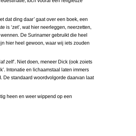
edestinatie, toch vooral een religieuze
zet dat ding daar’ gaat over een boek, een
e is ‘zet’, wat hier neerleggen, neerzetten,
t wennen. De Surinamer gebruikt die heel
’ zijn hier heel gewoon, waar wij iets zouden
af zelf’. Niet doen, meneer Dick (ook zoiets
’. Intonatie en lichaamstaal laten immers
d. De standaard woordvolgorde daarvan laat
ustig heen en weer wippend op een