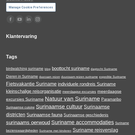
Manage Cookie Preferences
Vind ons op:
Facebook
YouTube
Linkedin
Instagram
page
page
page
page
Klantervaring
opens
opens
opens
opens
in
in
in
in
new
new
new
new
Tags
window
window
window
window
boottocht suriname
birdwatching suriname
blog
dagtocht Suriname
Dieren in Suriname
duurzaam reizen suriname
expeditie Suriname
duurzaam reizen
Fietsvakantie Suriname
individuele rondreis Suriname
kleinschalige reisorganisatie
meerdaagse
meerdaagse excursies
Natuur van Suriname
excursies Suriname
Paramaribo
Surinaamse cultuur
Surinaamse
Surinaamse cuisine
districten
Surinaamse fauna
Surinaamse geschiedenis
Suriname accommodaties
surinaams oerwoud
Suriname
Suriname reisverslag
bezienswaardigheden
Suriname met kinderen