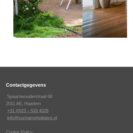
Contactgegevens
Spaarnwouderstraat 68
2011 AE, Haarlem
+31 (0)23 – 533 4028
info@surinameholidays.nl
Cookie Policy