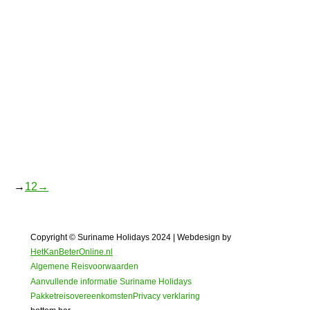
Wandelvierdaagse Paramaribo
Dit jaar wordt de wandelvierdaagse van
Paramaribo georganiseerd van 6 t/m 9 september
2023. Lijkt het u gezellig om bij dit evenement
aanwezig te zijn en zelf mee te lopen? Dat kan!
Wij organiseren een 10-daagse groepsreis voor
wandelaars.
→
1
2
→
Copyright © Suriname Holidays 2024 | Webdesign by
HetKanBeterOnline.nl
Algemene Reisvoorwaarden
Aanvullende informatie Suriname Holidays
Pakketreisovereenkomsten
Privacy verklaring