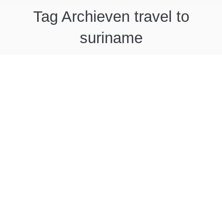
Tag Archieven
travel to
suriname
Taxi service Schiphol
Bent u op zoek naar een betrouwbare taxi voor uw
vervoer naar Schiphol of bij terugkomst van uw
reis? Neem dan contact op met Suriname
Holidays.
Interview vakantie-rondreizen.nl
Wilt u meer lezen over het gezicht achter het
bedrijf Suriname Holidays, lees dan het interview