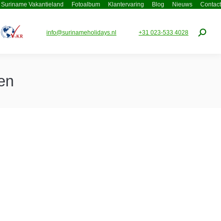
Suriname Vakantieland
Fotoalbum
Klantervaring
Blog
Nieuws
Contact
info@surinameholidays.nl
+31 023-533 4028
Zoeke
en