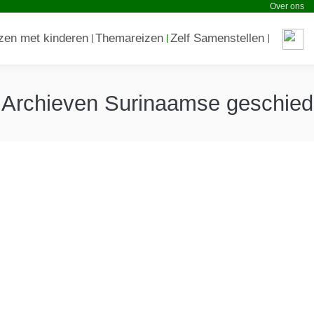
Over ons
zen met kinderen
Themareizen
Zelf Samenstellen
 Archieven
Surinaamse geschied
mbus Travel
ages gemaakt over de enerverende binnenlanden van Suriname. 