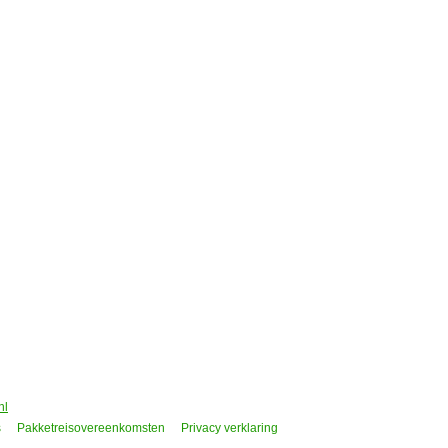
ijke plek om buiten de stad in een comfortabele accommodatie t
Peperpot.
al voldoet aan het zeer romantische beeld dat ons op school ov
r…
nl
s
Pakketreisovereenkomsten
Privacy verklaring