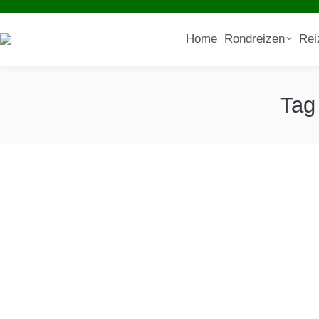
Home
Rondreizen
Rei
Tag
Suriname reisinspiratie Colu
Columbus Travel heeft meerdere report
online te bestellen!
Kerstmis met de Surimams