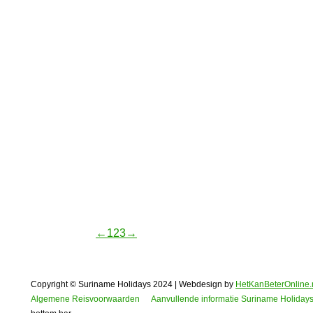
een gids bezoeken.
Boutique Hotel Peperpot
Hotel Peperpot in Suriname is een heerl
natuur in het naastgelegen Natuurpark 
Bruggetje
Frederiksdorp is een plaatje dat helema
natuurlijk weten we tegenwoordig bete
←
1
2
3
→
Copyright © Suriname Holidays 2024 | Webdesign by
HetKanBeterOnline.
Algemene Reisvoorwaarden
Aanvullende informatie Suriname Holiday