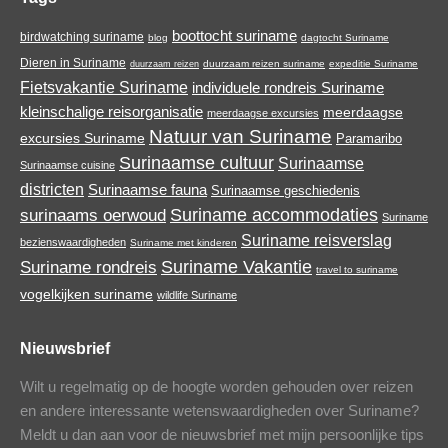
window
window
window
window
boottocht suriname
birdwatching suriname
blog
dagtocht Suriname
Dieren in Suriname
duurzaam reizen suriname
expeditie Suriname
duurzaam reizen
Fietsvakantie Suriname
individuele rondreis Suriname
kleinschalige reisorganisatie
meerdaagse
meerdaagse excursies
Natuur van Suriname
excursies Suriname
Paramaribo
Surinaamse cultuur
Surinaamse
Surinaamse cuisine
districten
Surinaamse fauna
Surinaamse geschiedenis
Suriname accommodaties
surinaams oerwoud
Suriname
Suriname reisverslag
bezienswaardigheden
Suriname met kinderen
Suriname Vakantie
Suriname rondreis
travel to suriname
vogelkijken suriname
wildlife Suriname
Nieuwsbrief
Wilt u regelmatig op de hoogte worden gehouden over reizen
en andere interessante wetenswaardigheden over Suriname?
Meldt u dan aan voor de nieuwsbrief met mijn persoonlijke tips