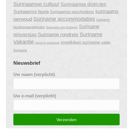
Surinaamse cultuur
Surinaamse districten
surinaams
Surinaamse fauna
Surinaamse geschiedenis
Suriname accommodaties
oerwoud
Suriname
Suriname
bezienswaardigheden
Suriname met kinderen
Suriname
Suriname rondreis
reisverslag
Vakantie
vogelkijken suriname
wildlife
travel to suriname
Suriname
Nieuwsbrief
Uw naam (verplicht)
Uw e-mail (verplicht)