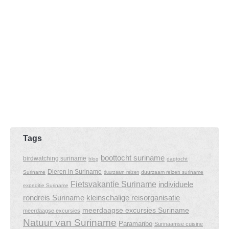
Tags
boottocht suriname
birdwatching suriname
blog
dagtocht
Dieren in Suriname
Suriname
duurzaam reizen suriname
duurzaam reizen
Fietsvakantie Suriname
individuele
expeditie Suriname
rondreis Suriname
kleinschalige reisorganisatie
meerdaagse excursies Suriname
meerdaagse excursies
Natuur van Suriname
Paramaribo
Surinaamse cuisine