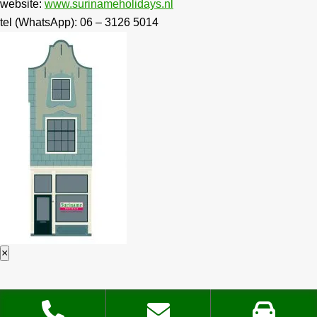
website:
www.surinameholidays.nl
tel (WhatsApp): 06 – 3126 5014
×