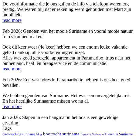
De voorinformatie die je ons gaf en de info via telefoon waren erg
prettig. We waren blij dat er rekening werd gehouden met Mart zijn
mobiliteit.
read more
Feb 2026: Genoten van het mooie Suriname en vooral mooie natuur
foto’s kunnen maken.
Ook dit keer weer (4e keer) hebben we een enorm leuke vakantie
gehad dankzij jullie voorbereiding en inzet.
Alles was goed geregeld, appartement in Paramaribo, trips naar het
binnenland, haal- en brengservice en de communicatie.
read more
Feb 2026: Een vast adres in Paramaribo te hebben is ons heel goed
bevallen.
We hebben genoten van Suriname. Het was een onvergetelijke reis.
En het heerlijke Surinaamse missen we nu al.
read more
Jan 2026: Slapen in een hangmat in het bos is een geweldige
ervaring!
Tags
boottocht suriname
birdwatching suriname
Dieren in Suriname
blog
dagtocht Suriname