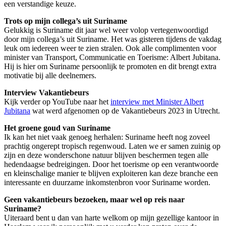
een verstandige keuze.
Trots op mijn collega’s uit Suriname
Gelukkig is Suriname dit jaar wel weer volop vertegenwoordigd
door mijn collega’s uit Suriname. Het was gisteren tijdens de vakdag
leuk om iedereen weer te zien stralen. Ook alle complimenten voor
minister van Transport, Communicatie en Toerisme: Albert Jubitana.
Hij is hier om Suriname persoonlijk te promoten en dit brengt extra
motivatie bij alle deelnemers.
Interview Vakantiebeurs
Kijk verder op YouTube naar het
interview met Minister Albert
Jubitana
wat werd afgenomen op de Vakantiebeurs 2023 in Utrecht.
Het groene goud van Suriname
Ik kan het niet vaak genoeg herhalen: Suriname heeft nog zoveel
prachtig ongerept tropisch regenwoud. Laten we er samen zuinig op
zijn en deze wonderschone natuur blijven beschermen tegen alle
hedendaagse bedreigingen. Door het toerisme op een verantwoorde
en kleinschalige manier te blijven exploiteren kan deze branche een
interessante en duurzame inkomstenbron voor Suriname worden.
Geen vakantiebeurs bezoeken, maar wel op reis naar
Suriname?
Uiteraard bent u dan van harte welkom op mijn gezellige kantoor in