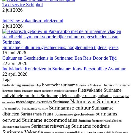
Taxi service Schiphol
2 juli 2026
Interview vakantie-rondreizen.nl
2 juli 2026
Suriname cultuur en geschiedenis: hoogtepunten tijdens je reis
15 juni 2026
Cultuur en Geschiedenis in Suriname: Een Reis Door de Tijd
22 april 2026
Individuele Rondreizen in Suriname: Jouw Persoonlijke Avontuur
22 april 2026
Tags
boottocht suriname
birdwatching suriname
Dieren in Suriname
blog
dagtocht Suriname
Fietsvakantie Suriname
duurzaam reizen suriname
expeditie Suriname
duurzaam reizen
individuele rondreis Suriname
kleinschalige reisorganisatie
meerdaagse
Natuur van Suriname
meerdaagse excursies Suriname
excursies
Surinaamse cultuur
Surinaamse
Paramaribo
Surinaamse cuisine
surinaams
districten
Surinaamse fauna
Surinaamse geschiedenis
Suriname accommodaties
oerwoud
Suriname bezienswaardigheden
Suriname rondreis
Suriname reisverslag
Suriname met kinderen
Suriname Vakantie
vogelkijken suriname
travel to suriname
wildlife Suriname