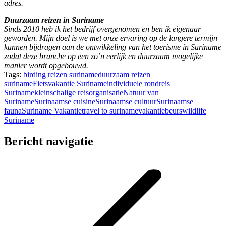
adres.
Duurzaam reizen in Suriname
Sinds 2010 heb ik het bedrijf overgenomen en ben ik eigenaar
geworden. Mijn doel is we met onze ervaring op de langere termijn
kunnen bijdragen aan de ontwikkeling van het toerisme in Suriname
zodat deze branche op een zo’n eerlijk en duurzaam mogelijke
manier wordt opgebouwd.
Tags:
birding reizen suriname
duurzaam reizen
suriname
Fietsvakantie Suriname
individuele rondreis
Suriname
kleinschalige reisorganisatie
Natuur van
Suriname
Surinaamse cuisine
Surinaamse cultuur
Surinaamse
fauna
Suriname Vakantie
travel to suriname
vakantiebeurs
wildlife
Suriname
Bericht navigatie