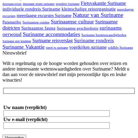
Fietsvakantie Suriname
duurzaam reizen suriname
expeditie Suriname
duurzaam reizen
individuele rondreis Suriname
kleinschalige reisorganisatie
meerdaagse
Natuur van Suriname
meerdaagse excursies Suriname
excursies
Surinaamse cultuur
Surinaamse
Paramaribo
Surinaamse cuisine
surinaams
districten
Surinaamse fauna
Surinaamse geschiedenis
Suriname accommodaties
oerwoud
Suriname bezienswaardigheden
Suriname rondreis
Suriname reisverslag
Suriname met kinderen
Suriname Vakantie
vogelkijken suriname
travel to suriname
wildlife Suriname
Nieuwsbrief
Wilt u regelmatig op de hoogte worden gehouden over reizen en
andere interessante wetenswaardigheden over Suriname? Meldt u
dan aan voor de nieuwsbrief met mijn persoonlijke tips en leuke
winacties!
Uw naam (verplicht)
Uw e-mail (verplicht)