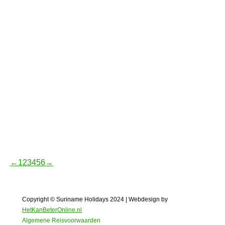
Surinaams fruit in de tuin van
Dronica
Heeft u wel eens van Noni vrucht, Monki Monki
kers of Kasjoe gehoord? Maak kennis met de wat
onbekendere Surinaamse fruitsoorten uit de tuin
van Dronica.
Oog in oog met Paramaribo
Het complete naslagwerk met alle verhalen over
het herinneringserfgoed van Paramaribo.
←
1
2
3
4
5
6
→
Copyright © Suriname Holidays 2024 | Webdesign by
HetKanBeterOnline.nl
Algemene Reisvoorwaarden