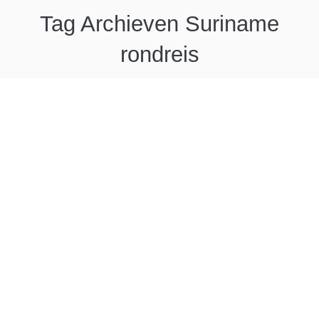
Tag Archieven
Suriname
rondreis
Surinaams koken met Surimam
Cooking
De zussen Moreen, Aretha en Martha van
SuriMam Cooking waren op bezoek bij Suriname
Holidays! Over passie voor de Surinaamse
keuken, koken met aandacht en liefde voor de
natuur.