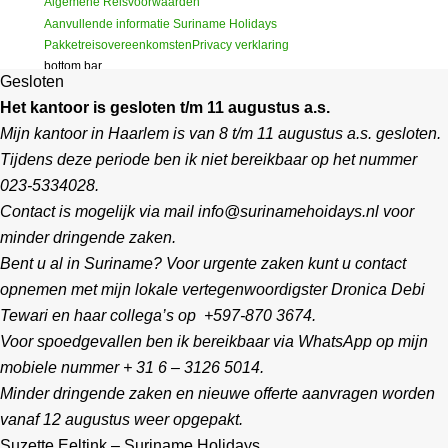
Algemene Reisvoorwaarden
Aanvullende informatie Suriname Holidays
Pakketreisovereenkomsten
Privacy verklaring
bottom bar
Gesloten
Het kantoor is gesloten t/m 11 augustus a.s.
Mijn kantoor in Haarlem is van 8 t/m 11 augustus a.s. gesloten.
Tijdens deze periode ben ik niet bereikbaar op het nummer
023-5334028.
Contact is mogelijk via mail info@surinamehoidays.nl voor
minder dringende zaken.
Bent u al in Suriname? Voor urgente zaken kunt u contact
opnemen met mijn lokale vertegenwoordigster Dronica Debi
Tewari en haar collega’s op +597-870 3674.
Voor spoedgevallen ben ik bereikbaar via WhatsApp op mijn
mobiele nummer + 31 6 – 3126 5014.
Minder dringende zaken en nieuwe offerte aanvragen worden
vanaf 12 augustus weer opgepakt.
Suzette Eeltink – Suriname Holidays