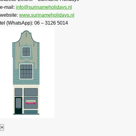
e-mail:
info@surinameholidays.nl
website:
www.surinameholidays.nl
tel (WhatsApp): 06 – 3126 5014
×