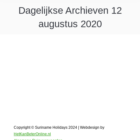
Dagelijkse Archieven
12
augustus 2020
Recept uit de Surinaamse keuken:
Moksi Alesi Masoesa
Maak nu thuis het recept Moksi Alesi Masoesa en
doe een keer mee met een kookworkshop tijdens
de vakantie in Suriname!
Copyright © Suriname Holidays 2024 | Webdesign by
HetKanBeterOnline.nl