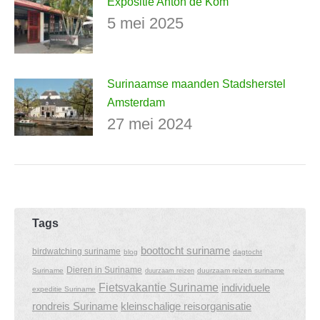
Expositie Anton de Kom
5 mei 2025
Surinaamse maanden Stadsherstel
Amsterdam
27 mei 2024
Tags
boottocht suriname
birdwatching suriname
blog
dagtocht
Dieren in Suriname
Suriname
duurzaam reizen suriname
duurzaam reizen
Fietsvakantie Suriname
individuele
expeditie Suriname
rondreis Suriname
kleinschalige reisorganisatie