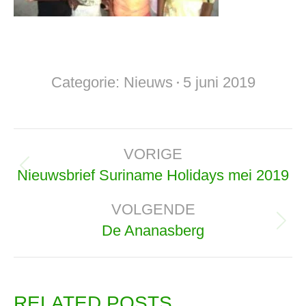
Categorie:
Nieuws
5 juni 2019
Bericht
VORIGE
navigatie
Nieuwsbrief Suriname Holidays mei 2019
Vorig
bericht
VOLGENDE
De Ananasberg
Volgend
bericht
RELATED POSTS