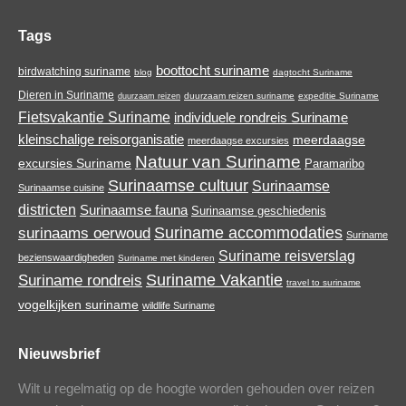
in
in
in
in
new
new
new
new
Tags
window
window
window
window
boottocht suriname
birdwatching suriname
blog
dagtocht Suriname
Dieren in Suriname
duurzaam reizen suriname
expeditie Suriname
duurzaam reizen
Fietsvakantie Suriname
individuele rondreis Suriname
kleinschalige reisorganisatie
meerdaagse
meerdaagse excursies
Natuur van Suriname
excursies Suriname
Paramaribo
Surinaamse cultuur
Surinaamse
Surinaamse cuisine
districten
Surinaamse fauna
Surinaamse geschiedenis
Suriname accommodaties
surinaams oerwoud
Suriname
Suriname reisverslag
bezienswaardigheden
Suriname met kinderen
Suriname Vakantie
Suriname rondreis
travel to suriname
vogelkijken suriname
wildlife Suriname
Nieuwsbrief
Wilt u regelmatig op de hoogte worden gehouden over reizen