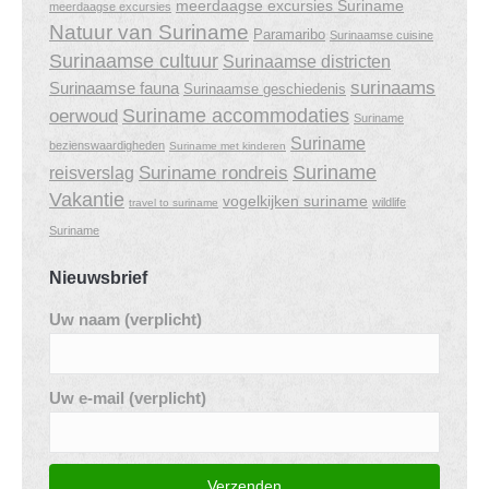
meerdaagse excursies Suriname
meerdaagse excursies
Natuur van Suriname
Paramaribo
Surinaamse cuisine
Surinaamse cultuur
Surinaamse districten
surinaams
Surinaamse fauna
Surinaamse geschiedenis
Suriname accommodaties
oerwoud
Suriname
Suriname
bezienswaardigheden
Suriname met kinderen
Suriname
Suriname rondreis
reisverslag
Vakantie
vogelkijken suriname
wildlife
travel to suriname
Suriname
Nieuwsbrief
Uw naam (verplicht)
Uw e-mail (verplicht)