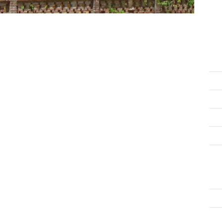
ve
aa
min
waar op Suriname, maar het is een volstrekt ander land
ve
ent overgestoken en voet op Franse bodem heeft gezet,
rt. Bij de bakker haalt u heerlijke croissants en
ac
ook wel
Le Petit Paris
genoemd.
en
vo
Laurent. Op deze levendige en kleurrijke markt vindt u
ve
st en lokale delicatessen. Tussen 13.00 en 16.00 uur
 en kraampjes zijn dan gesloten.