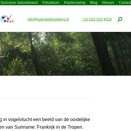
Suriname Vakantieland
Fotoalbum
Klantervaring
Blog
Nieuws
Contact
info@surinameholidays.nl
+31 023-533 4028
Zoeke
jg in vogelvlucht een beeld van de oostelijke
en van Suriname: Frankrijk in de Tropen.