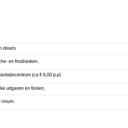
n diners
che- en frisdranken.
ortatiecentrum (ca € 6,00 p.p)
jke uitgaven en fooien.
y visum