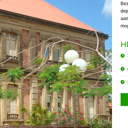
Bez
dep
aan
mog
H