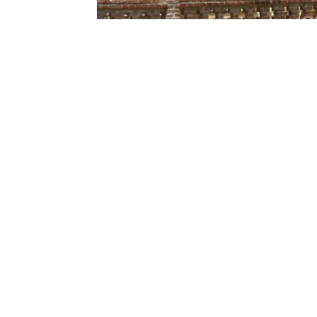
REISINFORMATIE
Frans Guyana
Frans Guyana lijkt qua flora en fauna welis
met een andere cultuur. Nadat u de rivier b
ervaart u direct dat u in Franse sferen verkee
baquettes. St Laurent wordt niet voor niets 
St. Laurent
Woensdag & zaterdag zijn marktdagen in St. 
een scala aan handgemaakte producten, kun
hebben de Fransen hun siësta. Alle winkels