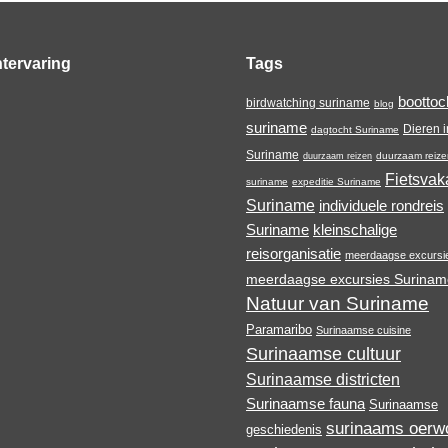
tervaring
Tags
boottoc
birdwatching suriname
blog
suriname
Dieren i
dagtocht Suriname
Suriname
duurzaam reize
duurzaam reizen
Fietsvak
suriname
expeditie Suriname
Suriname
individuele rondreis
Suriname
kleinschalige
reisorganisatie
meerdaagse excursi
meerdaagse excursies Surinam
Natuur van Suriname
Paramaribo
Surinaamse cuisine
Surinaamse cultuur
Surinaamse districten
Surinaamse fauna
Surinaamse
surinaams oerw
geschiedenis