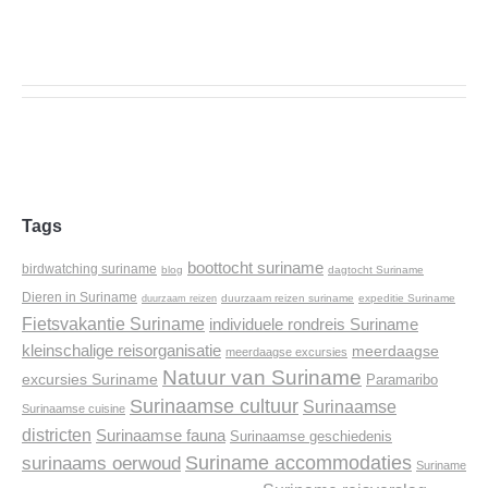
Tags
boottocht suriname
birdwatching suriname
blog
dagtocht Suriname
Dieren in Suriname
duurzaam reizen suriname
expeditie Suriname
duurzaam reizen
Fietsvakantie Suriname
individuele rondreis Suriname
kleinschalige reisorganisatie
meerdaagse
meerdaagse excursies
Natuur van Suriname
excursies Suriname
Paramaribo
Surinaamse cultuur
Surinaamse
Surinaamse cuisine
districten
Surinaamse fauna
Surinaamse geschiedenis
Suriname accommodaties
surinaams oerwoud
Suriname