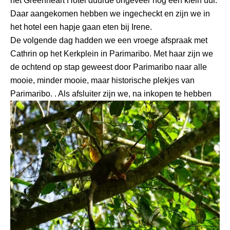
het Greenheart Hotel duurde ongeveer nog een klein uur.
Daar aangekomen hebben we ingecheckt en zijn we in
het hotel een hapje gaan eten bij Irene.
De volgende dag hadden we een vroege afspraak met
Cathrin op het Kerkplein in Parimaribo. Met haar zijn we
de ochtend op stap geweest door Parimaribo naar alle
mooie, minder mooie, maar historische plekjes van
Parimaribo.
. Als afsluiter zijn we, na inkopen te hebben