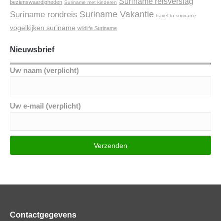
Suriname reisverslag
bezienswaardigheden
Suriname met kinderen
Suriname Vakantie
Suriname rondreis
travel to suriname
vogelkijken suriname
wildlife Suriname
Nieuwsbrief
Uw naam (verplicht)
Uw e-mail (verplicht)
Contactgegevens