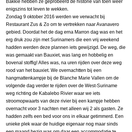
Bakkie hebben ze geprobeerd de historie van toen weer
enigszins tot leven te wekken.
Zondag 9 oktober 2016 werden we verwacht bij
Restaurant Zus & Zo om te vertrekken naar Avanavero
gebied. Doordat het de dag erna Marron dag was en het
erg druk zou zijn met Surinamers die een vrij weekend
hadden werden deze plannen iets gewijzigd. De weg, die
was gemaakt van Bauxiet, was lang en hobbelig en
bovenal stoffig! Alles was, na uren rijden over deze weg
rood van het bauxiet. We overnachtten bij een
hangmattenkampje bij de Blanche Marie Vallen om de
volgende dag verder te rijden over de West-Suriname
weg richting de Kabalebo Rivier waar we iets
stroomopwaarts van deze rivier bij een kampje hebben
overnacht voor 3 nachten met alleen wij 2 als gasten. Ze
hadden zelfs een bed voor ons in elkaar getimmerd. Een
unieke plek waar de huidige eigenaar nog maar sinds
een maand bezig was om daar een accommodatie te