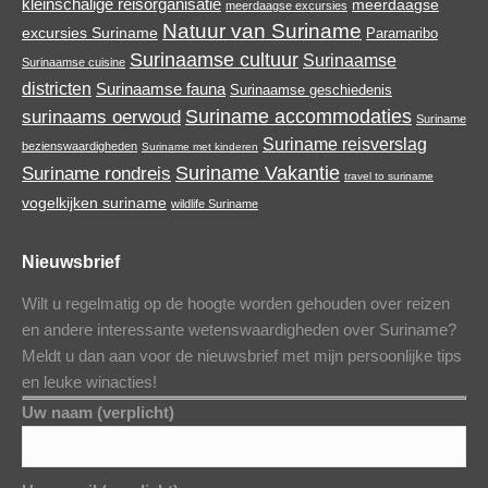
kleinschalige reisorganisatie
meerdaagse
meerdaagse excursies
Natuur van Suriname
excursies Suriname
Paramaribo
Surinaamse cultuur
Surinaamse
Surinaamse cuisine
districten
Surinaamse fauna
Surinaamse geschiedenis
Suriname accommodaties
surinaams oerwoud
Suriname
Suriname reisverslag
bezienswaardigheden
Suriname met kinderen
Suriname Vakantie
Suriname rondreis
travel to suriname
vogelkijken suriname
wildlife Suriname
Nieuwsbrief
Wilt u regelmatig op de hoogte worden gehouden over reizen
en andere interessante wetenswaardigheden over Suriname?
Meldt u dan aan voor de nieuwsbrief met mijn persoonlijke tips
en leuke winacties!
Uw naam (verplicht)