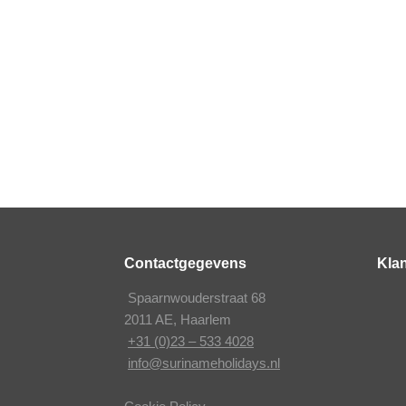
Contactgegevens
Klan
Spaarnwouderstraat 68
2011 AE, Haarlem
+31 (0)23 – 533 4028
info@surinameholidays.nl