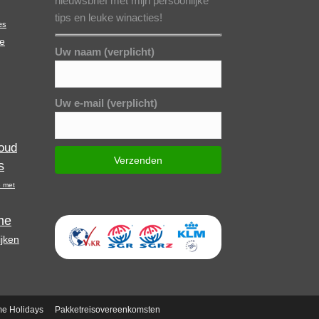
nieuwsbrief met mijn persoonlijke
tips en leuke winacties!
es
e
Uw naam (verplicht)
Uw e-mail (verplicht)
oud
s
 met
me
ijken
me Holidays
Pakketreisovereenkomsten