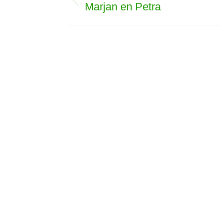
navigatie
Marjan en Petra
Vorig
album: