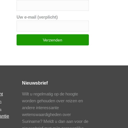
Uw e-mail (verplicht)
Nieuwsbrief
Wilt u regelmatig op de hoogte
ht
worden gehouden over reizen en
n
andere interessante
n
wetenswaardigheden over
antie
Suriname? Meldt u dan aan voor de