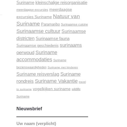
Suriname
kleinschalige reisorganisatie
meerdaagse
meerdaagse excursies
Natuur van
excursies Suriname
Suriname
Paramaribo
Surinaamse cuisine
Surinaamse cultuur
Surinaamse
districten
Surinaamse fauna
surinaams
Surinaamse geschiedenis
Suriname
oerwoud
accommodaties
Suriname
bezienswaardigheden
Suriname met kinderen
Suriname
Suriname reisverslag
Suriname Vakantie
rondreis
travel
vogelkijken suriname
wildlife
to suriname
Suriname
Nieuwsbrief
Uw naam (verplicht)