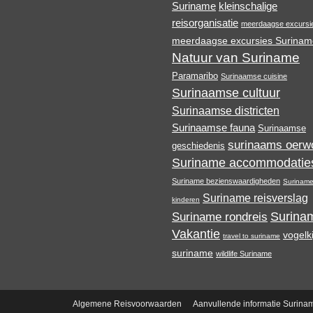
Suriname
kleinschalige
reisorganisatie
meerdaagse excursi
meerdaagse excursies Surinam
Natuur van Suriname
Paramaribo
Surinaamse cuisine
Surinaamse cultuur
Surinaamse districten
Surinaamse fauna
Surinaamse
surinaams oerw
geschiedenis
Suriname accommodatie
Suriname bezienswaardigheden
Suriname
Suriname reisverslag
kinderen
Surina
Suriname rondreis
Vakantie
vogelk
travel to suriname
suriname
wildlife Suriname
Algemene Reisvoorwaarden
Aanvullende informatie Surina