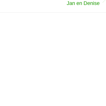
Jan en Denise
Volgend
album: