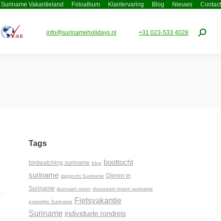
Suriname Vakantieland
Fotoalbum
Klantervaring
Blog
Nieuws
Contact
info@surinameholidays.nl
+31 023-533 4028
Zoeke
Tags
boottocht
birdwatching suriname
blog
suriname
Dieren in
dagtocht Suriname
Suriname
duurzaam reizen suriname
duurzaam reizen
Fietsvakantie
expeditie Suriname
Suriname
individuele rondreis