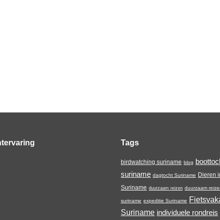
tervaring
Tags
boottoc
birdwatching suriname
blog
suriname
Dieren i
dagtocht Suriname
Suriname
duurzaam reize
duurzaam reizen
Fietsvak
suriname
expeditie Suriname
Suriname
individuele rondreis