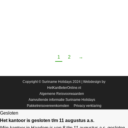
kleinschalige reisorganisaties die staan voor
persoonlijke benadering, betrokkenheid tonen,
expertise in huis hebben en zich richten op
duurzame ontwikkeling van het toerisme op de
bestemming.
1
2
→
Copyright © Suriname Holidays 2024 | Webdesign by
HetKanBeterOnline.nl
Algemene Reisvoorwaarden
Aanvullende informatie Suriname Holidays
Pakketreisovereenkomsten
Privacy verklaring
Gesloten
Het kantoor is gesloten t/m 11 augustus a.s.
Mijn kantoor in Haarlem is van 8 t/m 11 augustus a.s. gesloten.