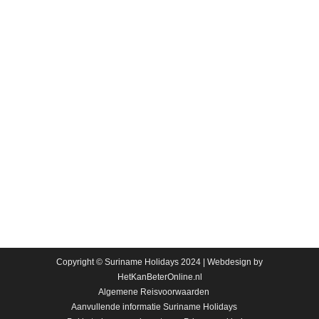
Maar dan echt
Hun eerste bezoek aan Suriname tien jaar
geleden, legde bij de Zuid-Hollandse Jan en
Marga de kiem voor een grote verandering in hun
leven. Ze werden verliefd op het land en na
diverse vervolgbezoeken kregen zij het steeds
serieuzere idee hier samen oud te willen worden.
Copyright © Suriname Holidays 2024 | Webdesign by
HetKanBeterOnline.nl
Algemene Reisvoorwaarden
Aanvullende informatie Suriname Holidays